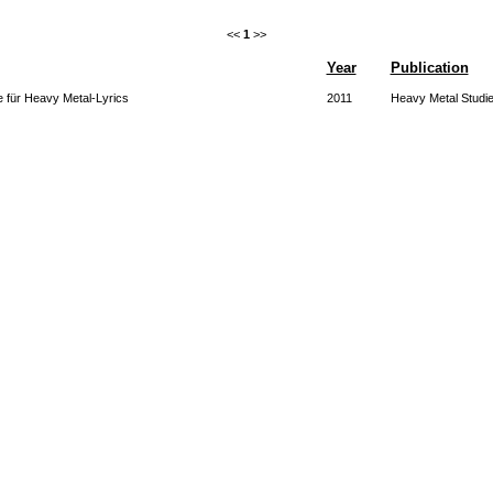
<<
1
>>
Year
Publication
e für Heavy Metal-Lyrics
2011
Heavy Metal Studies