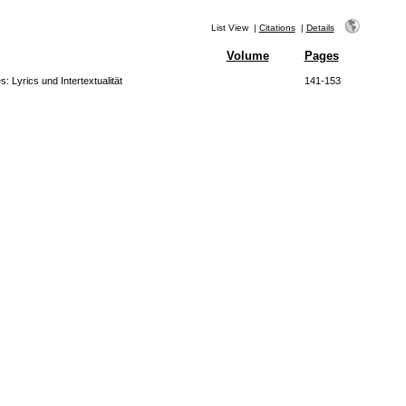
List View
|
Citations
|
Details
Volume
Pages
: Lyrics und Intertextualität
141-153