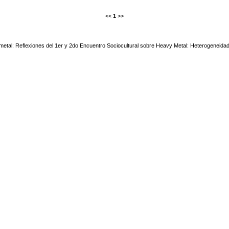
<<
1
>>
metal: Reflexiones del 1er y 2do Encuentro Sociocultural sobre Heavy Metal: Heterogeneida