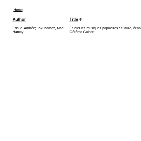
Home
Author
Title
Friaud, Andrée
;
Jakubowicz, Maël
Étudier les musiques populaires : culture, écon
Hamey
Gérôme Guibert