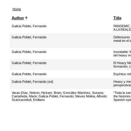
Home
Author
Title
Galicia Poblet, Fernando
PANDEMIC.
A LA REALI
Galicia Poblet, Fernando
Defensores d
metal en el s
Galicia Poblet, Fernando
Inoxidable: 
del heavy m
Galicia Poblet, Fernando
El Heavy Me
formación, c
Galicia Poblet, Fernando
Espíritus re
Galicia Poblet, Fernando (ed)
Heavy y meta
perspectivas
Varas-Díaz, Nelson
;
Hickam, Brian
;
González-Martínez, Susana
;
“Toda la san
Castañeda, Mario
;
Galicia Poblet, Fernando
;
Nieves Molina, Alfredo
;
the historie
Scaricaciottoli, Emiliano
Spanish-spe