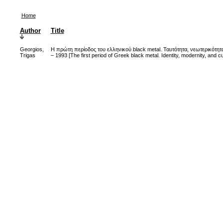
Home
Author
Title
Georgios,
Η πρώτη περίοδος του ελληνικού black metal. Ταυτότητα, νεωτερικότητ
Trigas
– 1993 [The first period of Greek black metal. Identity, modernity, and c