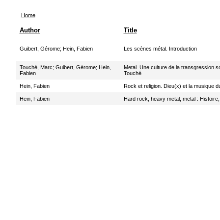
Home
Author
Title
Guibert, Gérome
;
Hein, Fabien
Les scènes métal. Introduction
Touché, Marc
;
Guibert, Gérome
;
Hein,
Metal. Une culture de la transgression 
Fabien
Touché
Hein, Fabien
Rock et religion. Dieu(x) et la musique d
Hein, Fabien
Hard rock, heavy metal, metal : Histoire,