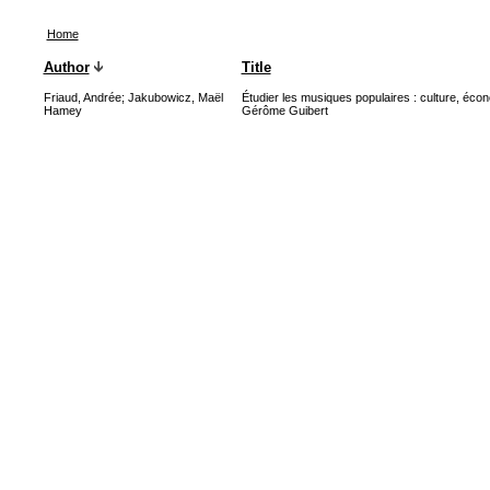
Home
Author
Title
Friaud, Andrée
;
Jakubowicz, Maël
Étudier les musiques populaires : culture, écon
Hamey
Gérôme Guibert