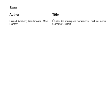
Home
Author
Title
Friaud, Andrée
;
Jakubowicz, Maël
Étudier les musiques populaires : culture, écon
Hamey
Gérôme Guibert