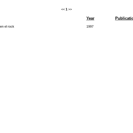
<<
1
>>
Year
Publicati
en el rock
1997