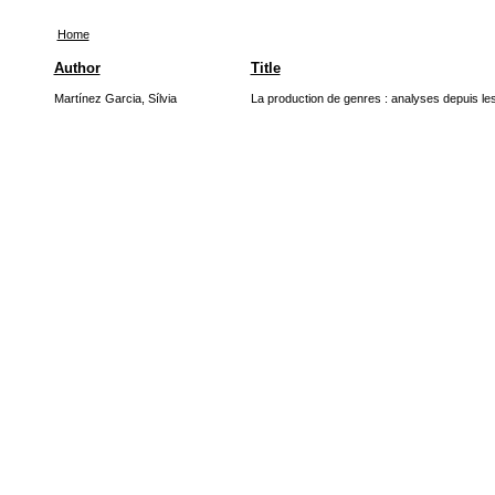
Home
Author
Title
Martínez Garcia, Sílvia
La production de genres : analyses depuis le