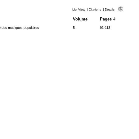
List View
|
Citations
|
Details
Volume
Pages
e des musiques populaires
5
91-113