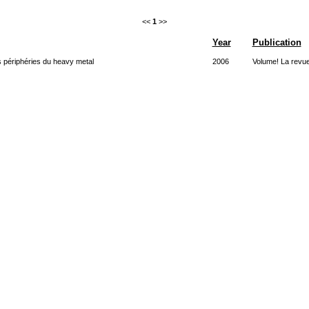
<<
1
>>
Year
Publication
s périphéries du heavy metal
2006
Volume! La revu