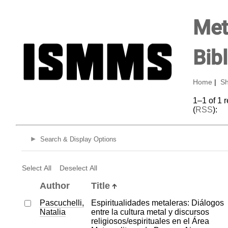
Met
Bib
Home
|
Sh
1–1 of 1 
(
RSS
):
Search & Display Options
Select All
Deselect All
Author
Title
Pascuchelli,
Espiritualidades metaleras: Diálogos
Natalia
entre la cultura metal y discursos
religiosos/espirituales en el Área