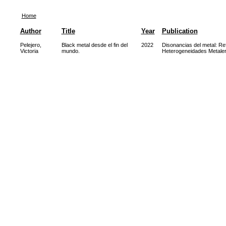
Home
Author
Title
Year
Publication
Pelejero,
Black metal desde el fin del
2022
Disonancias del metal: Re
Victoria
mundo.
Heterogeneidades Metale