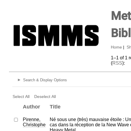
Met
Bib
Home
|
Sh
1–1 of 1 
(
RSS
):
Search & Display Options
Select All
Deselect All
Author
Title
Pirenne,
‪Né sous une (très) mauvaise étoile : U
Christophe
cas dans la réception de la New Wave o