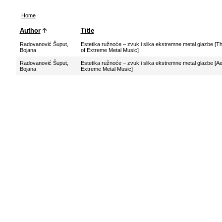
Home
Author
Title
Radovanović Šuput,
Estetika ružnoće – zvuk i slika ekstremne metal glazbe [
Bojana
of Extreme Metal Music]
Radovanović Šuput,
Estetika ružnoće – zvuk i slika ekstremne metal glazbe [A
Bojana
Extreme Metal Music]