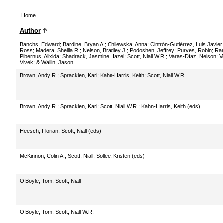
Home
Author
Banchs, Edward
;
Bardine, Bryan A.
;
Chilewska, Anna
;
Cintrón-Gutiérrez, Luis Javier
Ross
;
Madera, Sheilla R.
;
Nelson, Bradley J.
;
Podoshen, Jeffrey
;
Purves, Robin
;
Ra
Pibernus, Alixida
;
Shadrack, Jasmine Hazel
;
Scott, Niall W.R.
;
Varas-Díaz, Nelson
;
V
Vivek
;
& Wallin, Jason
Brown, Andy R.
;
Spracklen, Karl
;
Kahn-Harris, Keith
;
Scott, Niall W.R.
Brown, Andy R.
;
Spracklen, Karl
;
Scott, Niall W.R.
;
Kahn-Harris, Keith (eds)
Heesch, Florian
;
Scott, Niall (eds)
McKinnon, Colin A.
;
Scott, Niall
;
Sollee, Kristen (eds)
O’Boyle, Tom
;
Scott, Niall
O’Boyle, Tom
;
Scott, Niall W.R.