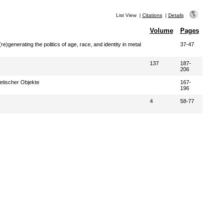
List View
|
Citations
|
Details
Volume
Pages
e)generating the politics of age, race, and identity in metal
37-47
137
187-
206
tischer Objekte
167-
196
4
58-77