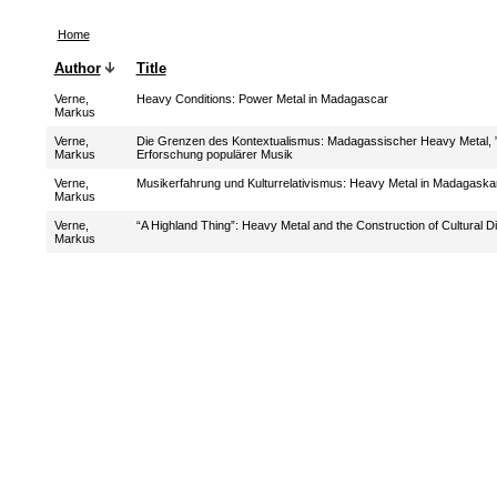
Home
Author
Title
Verne,
Heavy Conditions: Power Metal in Madagascar
Markus
Verne,
Die Grenzen des Kontextualismus: Madagassischer Heavy Metal, ”s
Markus
Erforschung populärer Musik
Verne,
Musikerfahrung und Kulturrelativismus: Heavy Metal in Madagaska
Markus
Verne,
“A Highland Thing”: Heavy Metal and the Construction of Cultural 
Markus