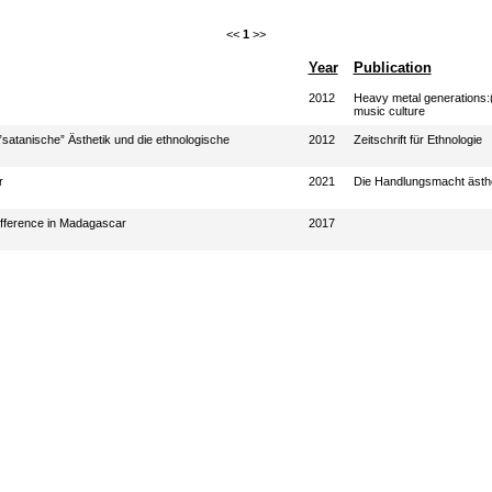
<<
1
>>
Year
Publication
2012
Heavy metal generations:(r
music culture
atanische” Ästhetik und die ethnologische
2012
Zeitschrift für Ethnologie
r
2021
Die Handlungsmacht ästhe
Difference in Madagascar
2017