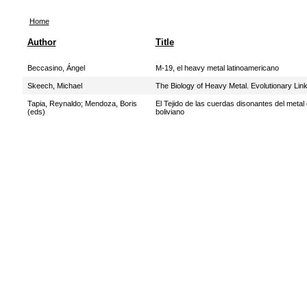
Home
Author
Title
Beccasino, Ángel
M-19, el heavy metal latinoamericano
Skeech, Michael
The Biology of Heavy Metal. Evolutionary Li
Tapia, Reynaldo
;
Mendoza, Boris
El Tejido de las cuerdas disonantes del metal e
(eds)
boliviano