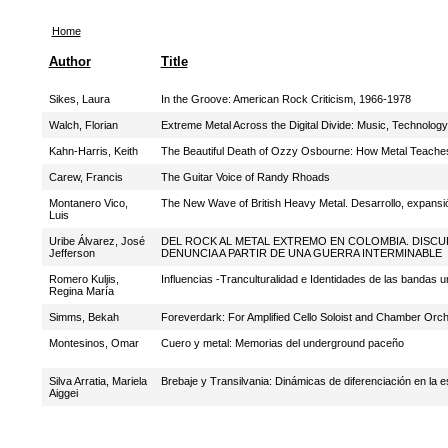
Home
Author
Title
Sikes, Laura
In the Groove: American Rock Criticism, 1966-1978
Walch, Florian
Extreme Metal Across the Digital Divide: Music, Technolog
Kahn-Harris, Keith
The Beautiful Death of Ozzy Osbourne: How Metal Teache
Carew, Francis
The Guitar Voice of Randy Rhoads
Montanero Vico,
The New Wave of British Heavy Metal. Desarrollo, expansió
Luis
Uribe Álvarez, José
DEL ROCK AL METAL EXTREMO EN COLOMBIA. DISCU
Jefferson
DENUNCIA A PARTIR DE UNA GUERRA INTERMINABLE
Romero Kuljis,
Influencias -Tranculturalidad e Identidades de las bandas 
Regina María
Simms, Bekah
Foreverdark: For Amplified Cello Soloist and Chamber Orc
Montesinos, Omar
Cuero y metal: Memorias del underground paceño
Silva Arratia, Mariela
Brebaje y Transilvania: Dinámicas de diferenciación en la
Aiggei