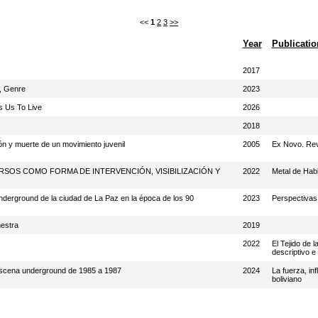
<<
1
2
3
>>
Year
Publicatio
2017
y, Genre
2023
s Us To Live
2026
2018
n y muerte de un movimiento juvenil
2005
Ex Novo. Revi
RSOS COMO FORMA DE INTERVENCIÓN, VISIBILIZACIÓN Y
2022
Metal de Hab
underground de la ciudad de La Paz en la época de los 90
2023
Perspectivas
hestra
2019
2022
El Tejido de l
descriptivo e 
 escena underground de 1985 a 1987
2024
La fuerza, in
boliviano