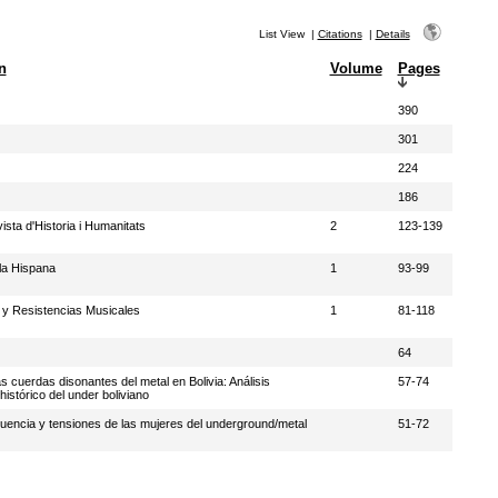
List View
|
Citations
|
Details
n
Volume
Pages
390
301
224
186
sta d'Historia i Humanitats
2
123-139
la Hispana
1
93-99
 y Resistencias Musicales
1
81-118
64
as cuerdas disonantes del metal en Bolivia: Análisis
57-74
histórico del under boliviano
fluencia y tensiones de las mujeres del underground/metal
51-72