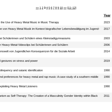
<<
1
2
3
4
5
6
7
8
9
10
>>
[11–12]
Year
n the Use of Heavy Metal Music in Music Therapy
2023
ion von Heavy Metal Musik im Kontext biografischer Lebensbewältigung im Jugend-
2017
bei Schülerinnen und Schülern eines Kleinstadtgymnasiums
2003
r Heavy-Metal-Videoclips bei Schülerinnen und Schülern
2006
nswelt von Jugendlichen Konsequenzen für die Soziale Arbeit
2014
l gestures on stress and power
2019
linquency and satanic identification
1990
nd preferences for heavy metal and rap music: A case study of a southern middle
1990
ploiting Heavy Metal Listeners
1990
nism as Self-Therapy: The Creation of a Masculinity Gender Identity within Black
2011