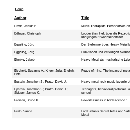
Home
Author
Title
Davis, Jessie E.
Music Therapists' Perspectives o
Edlinger, Christoph
Louder than Hell: über die Rezept
und jungen Erwachsenenalter
Eggeling, Jörg
Der Stellenwert des Heavy Metal 
Eggeling, Jörg
Funktionen und Wirkungen okkulte
Ehmke, Jakob
Heavy Metal als musikalische Lebe
Eischeid, Susanne A.
;
Kneer, Julia
;
Englich,
Peace of mind: The impact of meta
Birte
Epstein, Jonathon S.
;
Pratto, David J.
Heavy metal rock music juvenile de
Epstein, Jonathon S.
;
Pratto, David J.
;
Teenagers, behavioral problems, a
Skipper, James K.
school
Freisen, Bruce K.
Powerlessness in Adolescence : Ex
Fridh, Sanna
Lord Satan’s Secret Rites and Sata
Metal