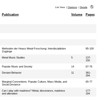
List View
|
Citations
|
Details
Publication
Volume
Pages
Methoden der Heavy Metal-Forschung: Interdisziplinäre
85-100
Zugänge
Metal Music Studies
5
137-
150
Popular Music and Society
14
67-76
Deviant Behavior
11
381-
394
Marginal Conventions: Popular Culture, Mass Media, and
65-77
Social Deviance
Can I play with madness? Metal, dissonance, madness
177-
and alienation
184