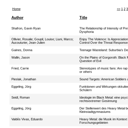
Home
<<
1
2
3
Author
Title
Shafron, Gavin Ryan
The Relationship of Intensity of P
Dysphoria
Ollivier, Rosalie
;
Goupil, Louise
;
Liuni, Marco
;
Enjoy The Violence: Is Appreciation
Aucouturier, Jean-Julien
Control Over the Threat Respons
Gaines, Donna
Teenage Wasteland: Suburbia’s De
Wallin, Jason
On the Plains of Gorgoroth: Black 
Question of Evil
Fried, Carrie
Stereotypes of music fans: Are ra
or others
Pieslak, Jonathan
Sound Targets: American Soldiers 
Eggeling, Jörg
Funktionen und Wirkungen okkulter
Schülern
Seidl, Roman
Ideologie im Black Metal: eine ps
rechtsextremer Gesinnung
Eggeling, Jörg
Der Stellenwert des Heavy Metal b
Kleinstadtgymnasiums
Valdés Vivas, Eduardo
Heavy Metal: die Musik im Kontext
Forschungsgebieten