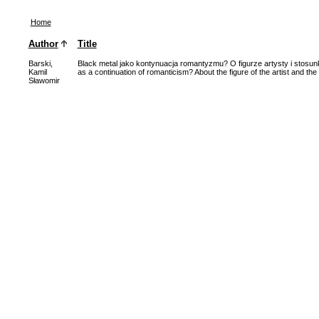
Home
Author
Title
Barski,
Black metal jako kontynuacja romantyzmu? O figurze artysty i stosun
Kamil
as a continuation of romanticism? About the figure of the artist and the 
Sławomir