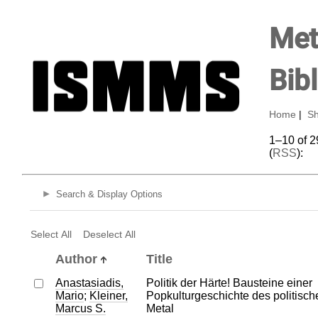
Met
Bib
Home
|
Sh
1–10 of 2
(
RSS
):
Search & Display Options
Select All
Deselect All
Author
Title
Anastasiadis,
Politik der Härte! Bausteine einer
Mario
;
Kleiner,
Popkulturgeschichte des politisc
Marcus S.
Metal