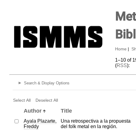
Met
Bib
Home
|
Sh
1–10 of 1
(
RSS
):
Search & Display Options
Select All
Deselect All
Author
Title
Ayala Plazarte,
Una retrospectiva a la propuesta
Freddy
del folk metal en la región.