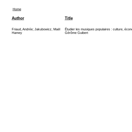
Home
Author
Title
Friaud, Andrée
;
Jakubowicz, Maël
Étudier les musiques populaires : culture, écono
Hamey
Gérôme Guibert