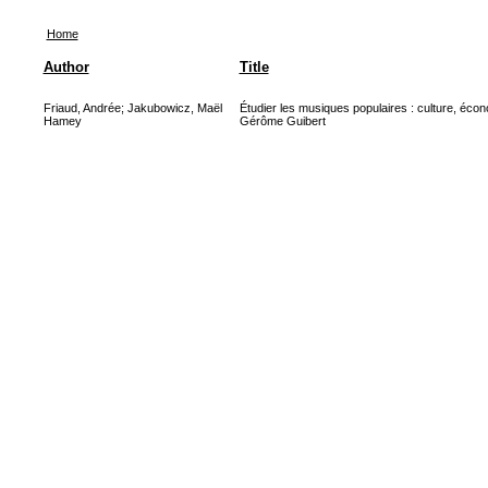
Home
Author
Title
Friaud, Andrée
;
Jakubowicz, Maël
Étudier les musiques populaires : culture, écono
Hamey
Gérôme Guibert