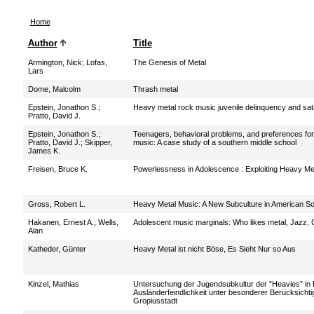
Home
Author
Title
Armington, Nick
;
Lofas,
The Genesis of Metal
Lars
Dome, Malcolm
Thrash metal
Epstein, Jonathon S.
;
Heavy metal rock music juvenile delinquency and satan
Pratto, David J.
Epstein, Jonathon S.
;
Teenagers, behavioral problems, and preferences fo
Pratto, David J.
;
Skipper,
music: A case study of a southern middle school
James K.
Freisen, Bruce K.
Powerlessness in Adolescence : Exploiting Heavy Met
Gross, Robert L.
Heavy Metal Music: A New Subculture in American So
Hakanen, Ernest A.
;
Wells,
Adolescent music marginals: Who likes metal, Jazz, 
Alan
Katheder, Günter
Heavy Metal ist nicht Böse, Es Sieht Nur so Aus
Kinzel, Mathias
Untersuchung der Jugendsubkultur der ”Heavies” in 
Ausländerfeindlichkeit unter besonderer Berücksichtigu
Gropiusstadt