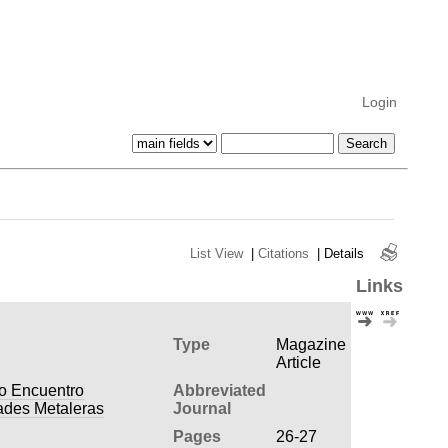
Login
List View
|
Citations
|
Details
Links
Type
Magazine
Article
do Encuentro
Abbreviated
ades Metaleras
Journal
Pages
26-27