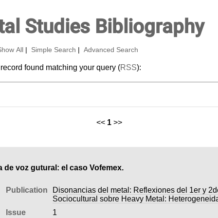
al Studies Bibliography
Show All
|
Simple Search
|
Advanced Search
 record found matching your query (
RSS
):
<<
1
>>
ca de voz gutural: el caso Vofemex.
Publication
Disonancias del metal: Reflexiones del 1er y 2
Sociocultural sobre Heavy Metal: Heterogeneid
Issue
1