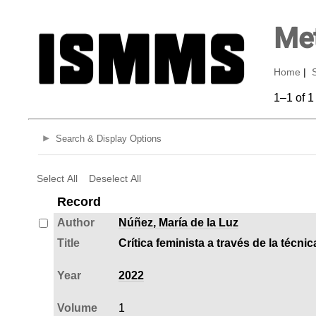
Met
Home
|
1–1 of 1
Search & Display Options
Select All
Deselect All
Record
Author
Núñez, María de la Luz
Title
Crítica feminista a través de la técni
Year
2022
Volume
1